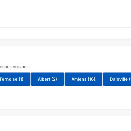
unes voisines :
Ternoise (1)
Albert (2)
Amiens (16)
Dainville (