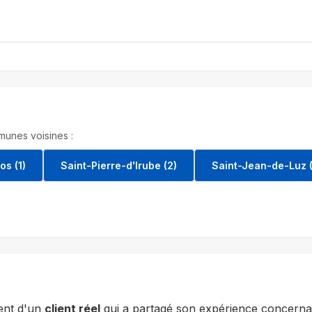
unes voisines :
os (1)
Saint-Pierre-d'Irube (2)
Saint-Jean-de-Luz (
ent d'un
client réel
qui a partagé son expérience concernan