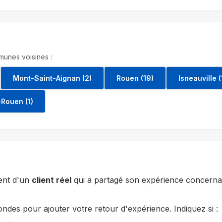
unes voisines :
Mont-Saint-Aignan (2)
Rouen (19)
Isneauville (
-Rouen (1)
ent d'un
client réel
qui a partagé son expérience concernan
des pour ajouter votre retour d'expérience. Indiquez si :