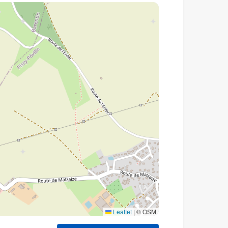
Leaflet
|
© OSM