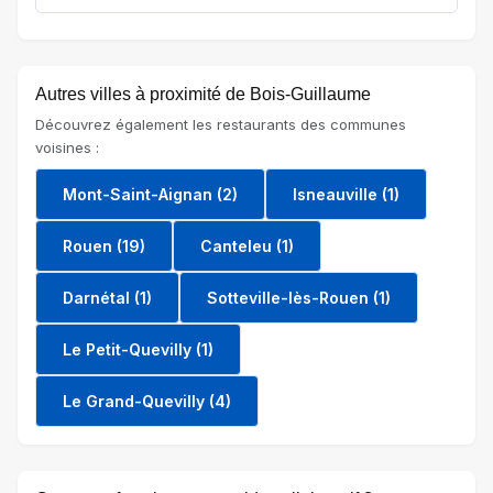
Autres villes à proximité de Bois-Guillaume
Découvrez également les restaurants des communes
voisines :
Mont-Saint-Aignan (2)
Isneauville (1)
Rouen (19)
Canteleu (1)
Darnétal (1)
Sotteville-lès-Rouen (1)
Le Petit-Quevilly (1)
Le Grand-Quevilly (4)