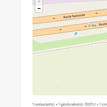
+
−
1 restaurant(s) • 1 géolocalisé(s) (100%) • 1 con