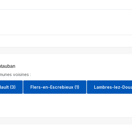
ontauban
unes voisines :
ault (3)
Flers-en-Escrebieux (1)
Lambres-lez-Doua