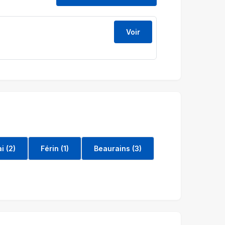
Voir
i (2)
Férin (1)
Beaurains (3)