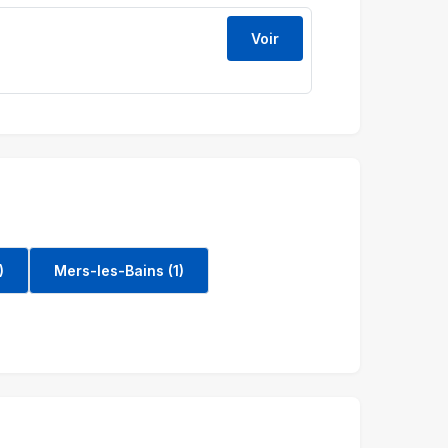
Voir
)
Mers-les-Bains (1)