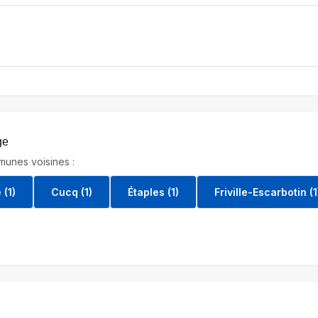
ge
unes voisines :
(1)
Cucq (1)
Étaples (1)
Friville-Escarbotin (1