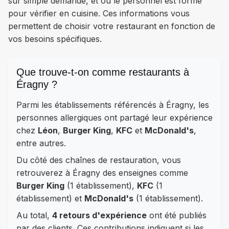
sur simple demande, et où le personnel est formé
pour vérifier en cuisine. Ces informations vous
permettent de choisir votre restaurant en fonction de
vos besoins spécifiques.
Que trouve-t-on comme restaurants à
Éragny ?
Parmi les établissements référencés à Éragny, les
personnes allergiques ont partagé leur expérience
chez
Léon
,
Burger King
,
KFC
et
McDonald's
,
entre autres.
Du côté des chaînes de restauration, vous
retrouverez à Éragny des enseignes comme
Burger King
(1 établissement),
KFC
(1
établissement) et
McDonald's
(1 établissement).
Au total,
4 retours d'expérience
ont été publiés
par des clients. Ces contributions indiquent si les