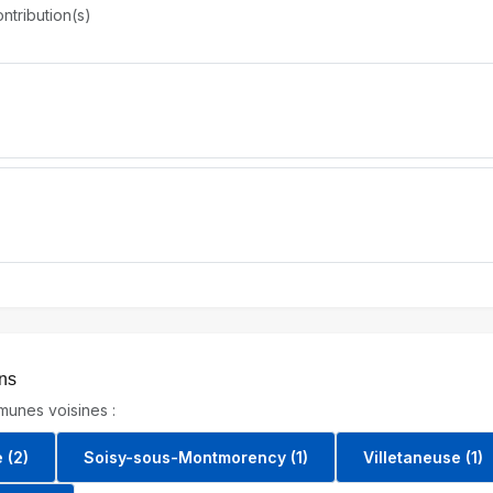
ntribution(s)
ins
unes voisines :
 (2)
Soisy-sous-Montmorency (1)
Villetaneuse (1)