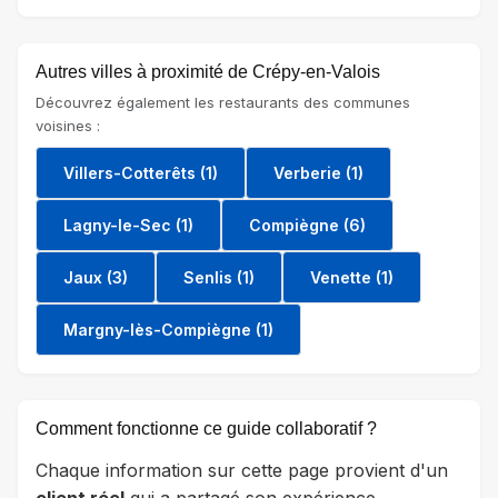
Autres villes à proximité de Crépy-en-Valois
Découvrez également les restaurants des communes
voisines :
Villers-Cotterêts (1)
Verberie (1)
Lagny-le-Sec (1)
Compiègne (6)
Jaux (3)
Senlis (1)
Venette (1)
Margny-lès-Compiègne (1)
Comment fonctionne ce guide collaboratif ?
Chaque information sur cette page provient d'un
client réel
qui a partagé son expérience