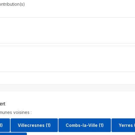
ntribution(s)
ert
unes voisines :
1)
Villecresnes (1)
Combs-la-Ville (1)
Yerres (