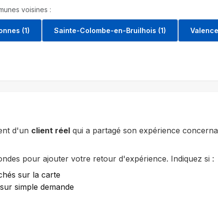
unes voisines :
onnes (1)
Sainte-Colombe-en-Bruilhois (1)
Valence 
ent d'un
client réel
qui a partagé son expérience concernan
des pour ajouter votre retour d'expérience. Indiquez si :
chés sur la carte
e sur simple demande