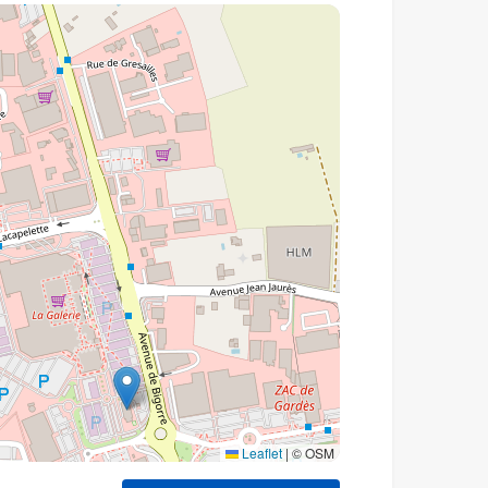
Leaflet
|
© OSM