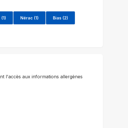
(1)
Nérac (1)
Bias (2)
t l'accès aux informations allergènes