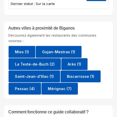
Dernier statut : Sur la carte
Autres villes à proximité de Biganos
Découvrez également les restaurants des communes
voisines :
Mios (1)
Gujan-Mestras (1)
La Teste-de-Buch (2)
Arès (1)
Saint-Jean-d'Illac (1)
Biscarrosse (1)
Pessac (4)
Mérignac (7)
Comment fonctionne ce guide collaboratif ?