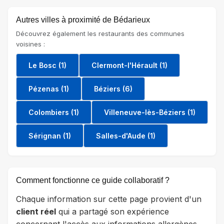
Autres villes à proximité de Bédarieux
Découvrez également les restaurants des communes
voisines :
Le Bosc (1)
Clermont-l'Hérault (1)
Pézenas (1)
Béziers (6)
Colombiers (1)
Villeneuve-lès-Béziers (1)
Sérignan (1)
Salles-d'Aude (1)
Comment fonctionne ce guide collaboratif ?
Chaque information sur cette page provient d'un
client réel
qui a partagé son expérience
concernant l'accès aux informations allergènes