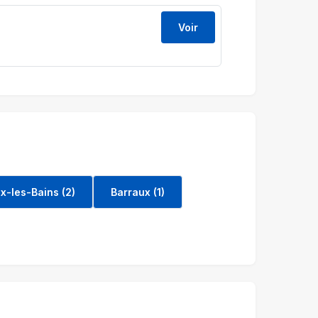
Voir
ix-les-Bains (2)
Barraux (1)