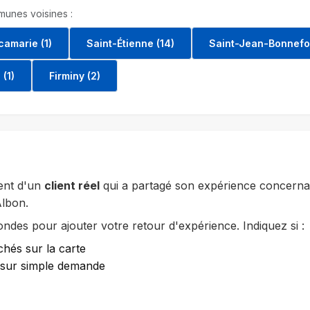
unes voisines :
camarie (1)
Saint-Étienne (14)
Saint-Jean-Bonnefon
(1)
Firminy (2)
ent d'un
client réel
qui a partagé son expérience concernan
Albon.
des pour ajouter votre retour d'expérience. Indiquez si :
chés sur la carte
e sur simple demande