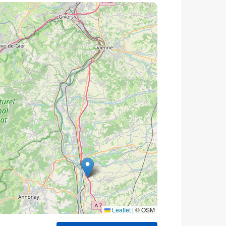
Leaflet
|
© OSM