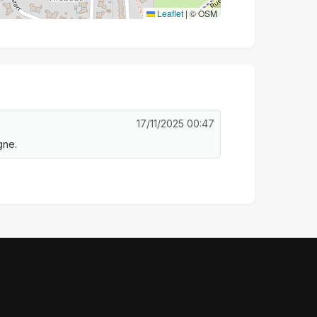
Leaflet
|
© OSM
17/11/2025 00:47
gne.